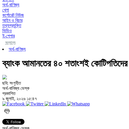
অর্থ-বাণিজ্য
খেলা
কর্পোরেট নিউজ
আইন ও বিচার
তথ্যপ্রযুক্তি
ভিডিও
ই-পেপার
অন্যান্য
অর্থ-বাণিজ্য
ব্যাংক আমানতের ৪০ শতাংশই কোটিপতিদের
ছবি: সংগৃহীত
অর্থ-বানিজ্য ডেস্ক
প্রকাশিত
৯ জুলাই, ২০২৬ ১৫:৪৭
অর্থ-বানিজ্য ডেস্ক