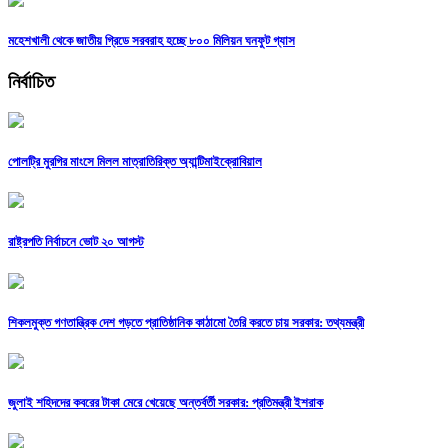
মহেশখালী থেকে জাতীয় গ্রিডে সরবরাহ হচ্ছে ৮০০ মিলিয়ন ঘনফুট গ্যাস
নির্বাচিত
পোলট্রি মুরগির মাংসে মিলল মাত্রাতিরিক্ত অ্যান্টিমাইক্রোবিয়াল
রাষ্ট্রপতি নির্বাচনে ভোট ২০ আগস্ট
শিকলমুক্ত গণতান্ত্রিক দেশ গড়তে প্রাতিষ্ঠানিক কাঠামো তৈরি করতে চায় সরকার: তথ্যমন্ত্রী
জুলাই শহিদদের কবরের টাকা মেরে খেয়েছে অন্তর্বর্তী সরকার: প্রতিমন্ত্রী ইশরাক