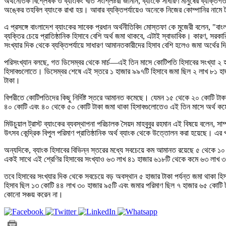
অর্থনৈতিক বিশ্লেষক ও ব্যাংকিং খাত সংশ্লিষ্টরা জানান, ব্যাংকে সাধারণ মানুষের ব্যক্তিগ
অঙ্কের তহবিল ব্যাংকে রাখা হয়। আবার ব্যক্তিপর্যায়েও অনেকে নিজের কোম্পানির নাম
এ প্রসঙ্গে বাংলাদেশ ব্যাংকের সাবেক প্রধান অর্থনীতিবিদ মোস্তফা কে মুজেরী বলেন, "বা
ব্যক্তির চেয়ে প্রাতিষ্ঠানিক হিসাবে বেশি অর্থ জমা থাকবে, এটাই স্বাভাবিক। কারণ, সর
সংখ্যার দিক থেকে ব্যক্তিপর্যায়ে সাধারণ আমানতকারীদের হিসাব বেশি হলেও জমা অর্থের
পরিসংখ্যান বলছে, গত ডিসেম্বর থেকে মার্চ—এই তিন মাসে কোটিপতি হিসাবের সংখ্যা ২ 
হিসাবগুলোতে। ডিসেম্বর শেষে এই স্তরে ১ হাজার ৯৯৭টি হিসাবে জমা ছিল ২ লাখ ৮১ হা
টাকা।
বিপরীতে কোটিপতিদের কিছু নির্দিষ্ট স্তরে আমানত কমেছে। যেমন ১৫ থেকে ২০ কোটি টা
৪০ কোটি এবং ৪০ থেকে ৫০ কোটি টাকা জমা থাকা হিসাবগুলোতেও এই তিন মাসে অর্থ ক
মিউচুয়াল ট্রাস্ট ব্যাংকের ব্যবস্থাপনা পরিচালক সৈয়দ মাহবুবুর রহমান এই বিষয়ে বলেন, 
উৎসব কেন্দ্রিক বিপুল পরিমাণ প্রাতিষ্ঠানিক অর্থ ব্যাংক থেকে উত্তোলন করা হয়েছে। এ
অন্যদিকে, ব্যাংক হিসাবের বিভিন্ন স্তরের মধ্যে সবচেয়ে কম আমানত রয়েছে ৫ থেকে ১০ 
একই সাথে এই শ্রেণির হিসাবের সংখ্যাও ৬৩ লাখ ৪১ হাজার ৬১৮টি থেকে কমে ৬৩ লাখ 
তবে হিসাবের সংখ্যার দিক থেকে সবচেয়ে বড় অবস্থান ৫ হাজার টাকা পর্যন্ত জমা থাকা হ
হিসাব ছিল ১৩ কোটি ৪৪ লাখ ৩০ হাজার ৯৫টি এবং জমার পরিমাণ ছিল ৭ হাজার ৬৫ কোটি টাকা। স
কোনো সঞ্চয় করেন না।