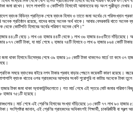
ত হিসাব সংখ্যার দিক থেকে বেশি হলেও প্রাতিষ্ঠানিক হিসাবে অর্থের পরিমাণ কয়েক গুণ বেশি থ
ে টাকা জমা রাখেন। ফলে লাখপতি ও কোটিপতি হিসাবেই আমানতের বড় অংশ পুঞ্জীভূত দেখায়।
ংলাদেশ ব্যাংক বিভিন্ন প্রান্তিক শেষে ব্যাংক হিসাব ও তাতে জমা অর্থের যে পরিসংখ্যান প্
কারি অনেক প্রতিষ্ঠান রয়েছে, যাদের কাছে অনেক অর্থ থাকে। আবার বেসরকারি খাতে অনেক ব্
 দিক থেকে কোটিপতি হিসাবের অর্থের পরিমাণ অনেক বেশি।"
হাজার ৪৪১টি বেড়ে ১ লাখ ৩৪ হাজার ৪৪টি থেকে ১ লাখ ৩৬ হাজার ৪৮৫টিতে দাঁড়িয়েছে। আম
জার ৮৭৭ কোটি টাকা, যা মার্চ শেষে ২ হাজার ৭৪টি হিসাবে ৩ লাখ ৬ হাজার ৮৬৪ কোটি টাক
কা জমা থাকা হিসাবে ডিসেম্বর শেষে ৩৯ হাজার ১০ কোটি টাকা থাকলেও মার্চে তা কমে ৩
মেছে।
সাম্প্রতিক সময়ে ব্যাংকের বাইরে নগদ টাকার প্রবাহ বাড়ার পেছনে কয়েকটি কারণ রয়েছে। বছরের
র পাশাপাশি ব্যাংক খাতের ওপর গ্রাহকদের আস্থার সংকট পুরোপুরি না কাটায় অনেকে টাকা তু
হাজার টাকা জমা থাকা অ্যাকাউন্টগুলোতে। গত মার্চ শেষে এই স্তরে মোট জমার পরিমাণ কি
৩৮ হাজার ৭৫১টি হয়েছে।
িসাবগুলোর। মার্চ শেষে এই শ্রেণির হিসাবের সংখ্যা দাঁড়িয়েছে ১৩ কোটি ৭৭ লাখ ৯৩ হাজার
ংশ্লিষ্টরা জানান, এই শ্রেণির গ্রাহকদের অধিকাংশই শিক্ষার্থী, চাকরিজীবী বা স্বল্প আয়ে