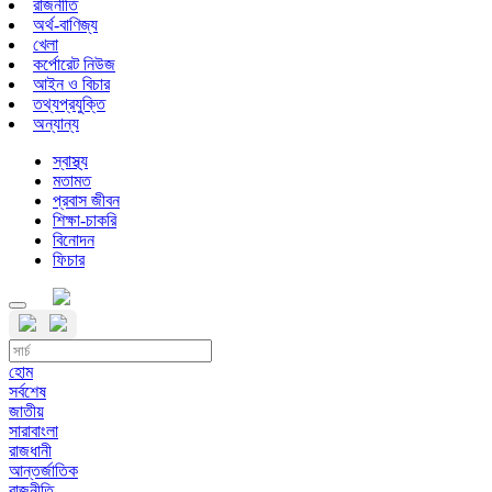
রাজনীতি
অর্থ-বাণিজ্য
খেলা
কর্পোরেট নিউজ
আইন ও বিচার
তথ্যপ্রযুক্তি
অন্যান্য
স্বাস্থ্য
মতামত
প্রবাস জীবন
শিক্ষা-চাকরি
বিনোদন
ফিচার
হোম
সর্বশেষ
জাতীয়
সারাবাংলা
রাজধানী
আন্তর্জাতিক
রাজনীতি