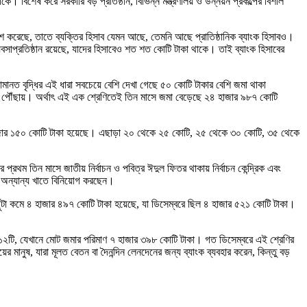
াকে। বিশেষ করে সরকারি বড় প্রতিষ্ঠান, বিভিন্ন মন্ত্রণালয় ও উন্নয়ন প্রকল্পের বিশাল
রকাশ করেছে, তাতে ব্যক্তির হিসাব যেমন আছে, তেমনি আছে প্রাতিষ্ঠানিক ব্যাংক হিসাবও।
যবসাপ্রতিষ্ঠান রয়েছে, যাদের হিসাবেও শত শত কোটি টাকা থাকে। তাই ব্যাংক হিসাবের
ানত বৃদ্ধির এই ধারা সবচেয়ে বেশি দেখা গেছে ৫০ কোটি টাকার বেশি জমা থাকা
ায় পৌঁছায়। অর্থাৎ এই এক শ্রেণিতেই তিন মাসে জমা বেড়েছে ২৪ হাজার ৯৮৭ কোটি
৭ হাজার ১৫০ কোটি টাকা হয়েছে। এছাড়া ২০ থেকে ২৫ কোটি, ২৫ থেকে ৩০ কোটি, ৩৫ থেকে
 প্রথম তিন মাসে জাতীয় নির্বাচন ও পবিত্র ঈদুল ফিতর থাকায় নির্বাচন কেন্দ্রিক এবং
লে অন্যান্য খাতে বিনিয়োগ করছেন।
ছুটা কমে ৪ হাজার ৪৯৭ কোটি টাকা হয়েছে, যা ডিসেম্বরে ছিল ৪ হাজার ৫২১ কোটি টাকা।
 ৫১২টি, যেখানে মোট জমার পরিমাণ ৭ হাজার ৩৯৮ কোটি টাকা। গত ডিসেম্বরে এই শ্রেণির
র মানুষ, যারা মূলত বেতন বা দৈনন্দিন লেনদেনের জন্য ব্যাংক ব্যবহার করেন, কিন্তু বড়