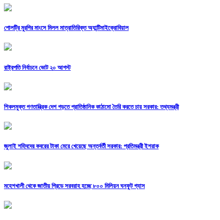
পোলট্রি মুরগির মাংসে মিলল মাত্রাতিরিক্ত অ্যান্টিমাইক্রোবিয়াল
রাষ্ট্রপতি নির্বাচনে ভোট ২০ আগস্ট
শিকলমুক্ত গণতান্ত্রিক দেশ গড়তে প্রাতিষ্ঠানিক কাঠামো তৈরি করতে চায় সরকার: তথ্যমন্ত্রী
জুলাই শহিদদের কবরের টাকা মেরে খেয়েছে অন্তর্বর্তী সরকার: প্রতিমন্ত্রী ইশরাক
মহেশখালী থেকে জাতীয় গ্রিডে সরবরাহ হচ্ছে ৮০০ মিলিয়ন ঘনফুট গ্যাস