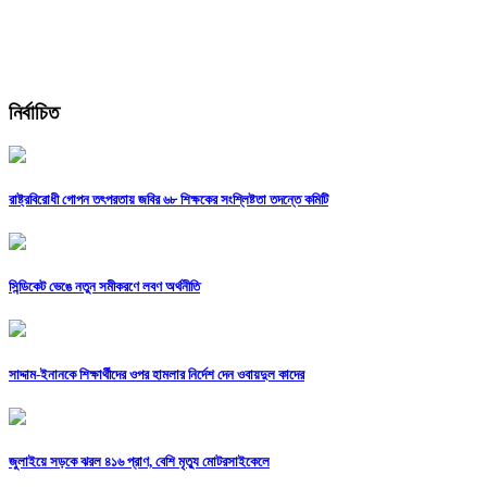
নির্বাচিত
রাষ্ট্রবিরোধী গোপন তৎপরতায় জবির ৬৮ শিক্ষকের সংশ্লিষ্টতা তদন্তে কমিটি
সিন্ডিকেট ভেঙে নতুন সমীকরণে লবণ অর্থনীতি
সাদ্দাম-ইনানকে শিক্ষার্থীদের ওপর হামলার নির্দেশ দেন ওবায়দুল কাদের
জুলাইয়ে সড়কে ঝরল ৪১৬ প্রাণ, বেশি মৃত্যু মোটরসাইকেলে