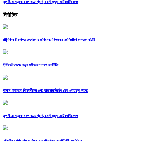
জুলাইয়ে সড়কে ঝরল ৪১৬ প্রাণ, বেশি মৃত্যু মোটরসাইকেলে
নির্বাচিত
রাষ্ট্রবিরোধী গোপন তৎপরতায় জবির ৬৮ শিক্ষকের সংশ্লিষ্টতা তদন্তে কমিটি
সিন্ডিকেট ভেঙে নতুন সমীকরণে লবণ অর্থনীতি
সাদ্দাম-ইনানকে শিক্ষার্থীদের ওপর হামলার নির্দেশ দেন ওবায়দুল কাদের
জুলাইয়ে সড়কে ঝরল ৪১৬ প্রাণ, বেশি মৃত্যু মোটরসাইকেলে
পোলট্রি মুরগির মাংসে মিলল মাত্রাতিরিক্ত অ্যান্টিমাইক্রোবিয়াল