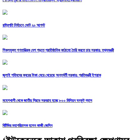
রাষ্ট্রপতি নির্বাচনে ভোট ২০ আগস্ট
শিকলমুক্ত গণতান্ত্রিক দেশ গড়তে প্রাতিষ্ঠানিক কাঠামো তৈরি করতে চায় সরকার: তথ্যমন্ত্রী
জুলাই শহিদদের কবরের টাকা মেরে খেয়েছে অন্তর্বর্তী সরকার: প্রতিমন্ত্রী ইশরাক
মহেশখালী থেকে জাতীয় গ্রিডে সরবরাহ হচ্ছে ৮০০ মিলিয়ন ঘনফুট গ্যাস
বিটিভির মহাপরিচালক হলেন কাজী জেসিন