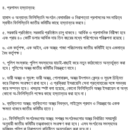
৪. প্রশাসন হস্তান্তর:
হামাস ও অন্যান্য ফিলিস্তিনি সংগঠন বেসামরিক ও নিরাপত্তা প্রশাসনের সব দায়িত্ব
স্বাধীন ফিলিস্তিনি জাতীয় কমিটির কাছে হস্তান্তর করবে।
৫. সরকারি প্রতিষ্ঠান: সরকারি প্রতিষ্ঠান চালু থাকবে। আর্থিক ও প্রশাসনিক নিরীক্ষা হবে
এবং প্রায় ৪০ কোটি ডলার আর্থিক দায় তিন বছরের মধ্যে পরিশোধের পরিকল্পনা রয়েছে।
৬. এক কর্তৃপক্ষ, এক আইন, এক অস্ত্র: গাজা পরিচালনায় জাতীয় কমিটিই হবে একমাত্র
বৈধ কর্তৃপক্ষ।
৭. পুলিশ সংস্কার: পুলিশ সদস্যদের যাচাই-বাছাই করে নতুন কাঠামোতে অন্তর্ভুক্ত করা
হবে। পুলিশের অস্ত্র জাতীয় কমিটির নিয়ন্ত্রণে যাবে।
৮. ভারী অস্ত্র ও সুড়ঙ্গ: ভারী অস্ত্র, গোলাবারুদ, অস্ত্র উৎপাদন কেন্দ্র ও সুড়ঙ্গ চিহ্নিত
করে নিরাপদ সংরক্ষণে রাখা হবে। এ প্রক্রিয়া ইসরায়েলি সেনা প্রত্যাহারের সঙ্গে সমন্বয়
করে সম্পন্ন হবে। খসড়ায় স্পষ্ট বলা হয়েছে, কোনো ফিলিস্তিনি অস্ত্র ইসরায়েল বা অন্য
কোনো অ-ফিলিস্তিনি পক্ষের কাছে হস্তান্তর করা হবে না।
৯. ব্যক্তিগত অস্ত্র: ব্যক্তিগত অস্ত্র নিবন্ধন, লাইসেন্স প্রদান ও নিয়ন্ত্রণের একক
ক্ষমতা থাকবে জাতীয় কমিটির হাতে।
১০. ফিলিস্তিনি সংগঠনগুলোর অস্ত্র: সশস্ত্র সংগঠনগুলোর অস্ত্র নির্ধারিত সময়সূচি
অনুযায়ী জাতীয় কমিটির তত্ত্বাবধানে সংরক্ষণ করা হবে। এসব সংগঠনের সদস্যদের
ভবিষ্যৎ পুলিশ বা নিরাপত্তা বাহিনীতে অন্তর্ভুক্ত করা হবে না।