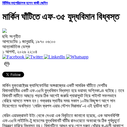
বিটিভির মহাপরিচালক হলেন কাজী জেসিন
মার্কিন ঘাঁটিতে এফ-৩৫ যুদ্ধবিমান বিধ্বস্ত
ছবি: সংগৃহীত
আপডেটেড ১ জানুয়ারি, ১৯৭০ ০৬:০০
আন্তর্জাতিক ডেস্ক
১ আগস্ট, ২০২৬ ২২:০৪
মার্কিন যুক্তরাষ্ট্রের ক্যালিফোর্নিয়া অঙ্গরাজ্যের একটি সামরিক ঘাঁটিতে দেশটির
বিমানবাহিনীর একটি এফ-৩৫বি যুদ্ধবিমান বিধ্বস্ত হয়ে ভয়াবহ অগ্নিকাণ্ড ঘটেছে। তবে
বিমানটি মাটিতে আছড়ে পড়ার ঠিক আগেই জরুরি প্যারাস্যুট নিয়ে পাইলট সফলভাবে
বেরিয়ে আসতে সক্ষম হন। শুক্রবার স্থানীয় সময় সকাল ১০টার কিছুক্ষণ আগে সান
দিয়েগোতে অবস্থিত ‘মেরিন ক্রপস এয়ার স্টেশন মিরামার’-এ এই দুর্ঘটনা ঘটে।
মেরিন এয়ারক্রাফট উইং থেকে দেওয়া এক বিবৃতিতে জানানো হয়েছে, এক আসনবিশিষ্ট
এফ-৩৫বি লাইটনিং-টু মডেলের যুদ্ধবিমানটি ঘাঁটির রানওয়েতে অবতরণের ঠিক পূর্বমুহূর্তে
নিয়ন্ত্রণ হারিয়ে বিধ্বস্ত হয়। বিমানটিতে আগুন ধরে গেলে দ্রুত ধোঁয়ার কুণ্ডলী আকাশে