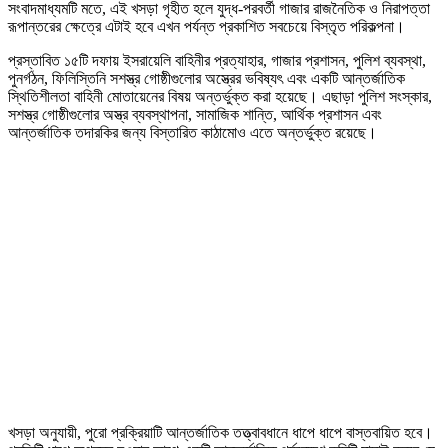
সংবাদমাধ্যমটি মতে, এই খসড়া গৃহীত হলে যুদ্ধ-পরবর্তী গাজার রাজনৈতিক ও নিরাপত্তা
রূপান্তরের ক্ষেত্রে এটাই হবে এখন পর্যন্ত প্রকাশিত সবচেয়ে বিস্তৃত পরিকল্পনা।
প্রস্তাবিত ১৫টি দফায় ইসরায়েলি বাহিনীর প্রত্যাহার, গাজার প্রশাসন, পুলিশ ব্যবস্থা,
পুনর্গঠন, ফিলিস্তিনি সশস্ত্র গোষ্ঠীগুলোর অস্ত্রের ভবিষ্যৎ এবং একটি আন্তর্জাতিক
স্থিতিশীলতা বাহিনী মোতায়েনের বিষয় অন্তর্ভুক্ত করা হয়েছে। এছাড়া পুলিশ সংস্কার,
সশস্ত্র গোষ্ঠীগুলোর অস্ত্র ব্যবস্থাপনা, সামাজিক শান্তি, আর্থিক প্রশাসন এবং
আন্তর্জাতিক তদারকির জন্য বিস্তারিত কাঠামোও এতে অন্তর্ভুক্ত রয়েছে।
খসড়া অনুযায়ী, পুরো প্রক্রিয়াটি আন্তর্জাতিক তত্ত্বাবধানে ধাপে ধাপে বাস্তবায়িত হবে।