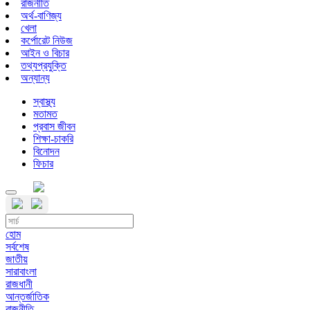
রাজনীতি
অর্থ-বাণিজ্য
খেলা
কর্পোরেট নিউজ
আইন ও বিচার
তথ্যপ্রযুক্তি
অন্যান্য
স্বাস্থ্য
মতামত
প্রবাস জীবন
শিক্ষা-চাকরি
বিনোদন
ফিচার
হোম
সর্বশেষ
জাতীয়
সারাবাংলা
রাজধানী
আন্তর্জাতিক
রাজনীতি