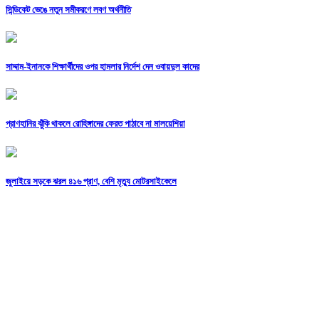
সিন্ডিকেট ভেঙে নতুন সমীকরণে লবণ অর্থনীতি
সাদ্দাম-ইনানকে শিক্ষার্থীদের ওপর হামলার নির্দেশ দেন ওবায়দুল কাদের
প্রাণহানির ঝুঁকি থাকলে রোহিঙ্গাদের ফেরত পাঠাবে না মালয়েশিয়া
জুলাইয়ে সড়কে ঝরল ৪১৬ প্রাণ, বেশি মৃত্যু মোটরসাইকেলে