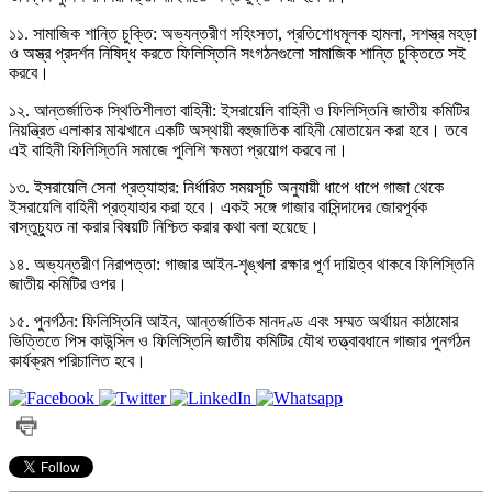
১১. সামাজিক শান্তি চুক্তি: অভ্যন্তরীণ সহিংসতা, প্রতিশোধমূলক হামলা, সশস্ত্র মহড়া
ও অস্ত্র প্রদর্শন নিষিদ্ধ করতে ফিলিস্তিনি সংগঠনগুলো সামাজিক শান্তি চুক্তিতে সই
করবে।
১২. আন্তর্জাতিক স্থিতিশীলতা বাহিনী: ইসরায়েলি বাহিনী ও ফিলিস্তিনি জাতীয় কমিটির
নিয়ন্ত্রিত এলাকার মাঝখানে একটি অস্থায়ী বহুজাতিক বাহিনী মোতায়েন করা হবে। তবে
এই বাহিনী ফিলিস্তিনি সমাজে পুলিশি ক্ষমতা প্রয়োগ করবে না।
১৩. ইসরায়েলি সেনা প্রত্যাহার: নির্ধারিত সময়সূচি অনুযায়ী ধাপে ধাপে গাজা থেকে
ইসরায়েলি বাহিনী প্রত্যাহার করা হবে। একই সঙ্গে গাজার বাসিন্দাদের জোরপূর্বক
বাস্তুচ্যুত না করার বিষয়টি নিশ্চিত করার কথা বলা হয়েছে।
১৪. অভ্যন্তরীণ নিরাপত্তা: গাজার আইন-শৃঙ্খলা রক্ষার পূর্ণ দায়িত্ব থাকবে ফিলিস্তিনি
জাতীয় কমিটির ওপর।
১৫. পুনর্গঠন: ফিলিস্তিনি আইন, আন্তর্জাতিক মানদণ্ড এবং সম্মত অর্থায়ন কাঠামোর
ভিত্তিতে পিস কাউন্সিল ও ফিলিস্তিনি জাতীয় কমিটির যৌথ তত্ত্বাবধানে গাজার পুনর্গঠন
কার্যক্রম পরিচালিত হবে।