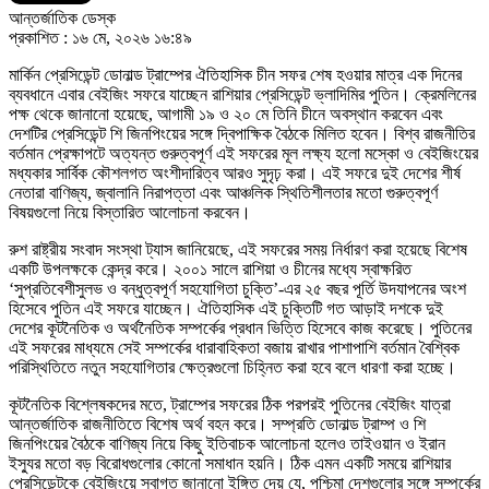
আন্তর্জাতিক ডেস্ক
প্রকাশিত : ১৬ মে, ২০২৬ ১৬:৪৯
মার্কিন প্রেসিডেন্ট ডোনাল্ড ট্রাম্পের ঐতিহাসিক চীন সফর শেষ হওয়ার মাত্র এক দিনের
ব্যবধানে এবার বেইজিং সফরে যাচ্ছেন রাশিয়ার প্রেসিডেন্ট ভ্লাদিমির পুতিন। ক্রেমলিনের
পক্ষ থেকে জানানো হয়েছে, আগামী ১৯ ও ২০ মে তিনি চীনে অবস্থান করবেন এবং
দেশটির প্রেসিডেন্ট শি জিনপিংয়ের সঙ্গে দ্বিপাক্ষিক বৈঠকে মিলিত হবেন। বিশ্ব রাজনীতির
বর্তমান প্রেক্ষাপটে অত্যন্ত গুরুত্বপূর্ণ এই সফরের মূল লক্ষ্য হলো মস্কো ও বেইজিংয়ের
মধ্যকার সার্বিক কৌশলগত অংশীদারিত্ব আরও সুদৃঢ় করা। এই সফরে দুই দেশের শীর্ষ
নেতারা বাণিজ্য, জ্বালানি নিরাপত্তা এবং আঞ্চলিক স্থিতিশীলতার মতো গুরুত্বপূর্ণ
বিষয়গুলো নিয়ে বিস্তারিত আলোচনা করবেন।
রুশ রাষ্ট্রীয় সংবাদ সংস্থা ট্যাস জানিয়েছে, এই সফরের সময় নির্ধারণ করা হয়েছে বিশেষ
একটি উপলক্ষকে কেন্দ্র করে। ২০০১ সালে রাশিয়া ও চীনের মধ্যে স্বাক্ষরিত
‘সুপ্রতিবেশীসুলভ ও বন্ধুত্বপূর্ণ সহযোগিতা চুক্তি’-এর ২৫ বছর পূর্তি উদযাপনের অংশ
হিসেবে পুতিন এই সফরে যাচ্ছেন। ঐতিহাসিক এই চুক্তিটি গত আড়াই দশকে দুই
দেশের কূটনৈতিক ও অর্থনৈতিক সম্পর্কের প্রধান ভিত্তি হিসেবে কাজ করেছে। পুতিনের
এই সফরের মাধ্যমে সেই সম্পর্কের ধারাবাহিকতা বজায় রাখার পাশাপাশি বর্তমান বৈশ্বিক
পরিস্থিতিতে নতুন সহযোগিতার ক্ষেত্রগুলো চিহ্নিত করা হবে বলে ধারণা করা হচ্ছে।
কূটনৈতিক বিশ্লেষকদের মতে, ট্রাম্পের সফরের ঠিক পরপরই পুতিনের বেইজিং যাত্রা
আন্তর্জাতিক রাজনীতিতে বিশেষ অর্থ বহন করে। সম্প্রতি ডোনাল্ড ট্রাম্প ও শি
জিনপিংয়ের বৈঠকে বাণিজ্য নিয়ে কিছু ইতিবাচক আলোচনা হলেও তাইওয়ান ও ইরান
ইস্যুর মতো বড় বিরোধগুলোর কোনো সমাধান হয়নি। ঠিক এমন একটি সময়ে রাশিয়ার
প্রেসিডেন্টকে বেইজিংয়ে স্বাগত জানানো ইঙ্গিত দেয় যে, পশ্চিমা দেশগুলোর সঙ্গে সম্পর্কের