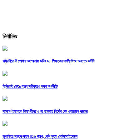
নির্বাচিত
রাষ্ট্রবিরোধী গোপন তৎপরতায় জবির ৬৮ শিক্ষকের সংশ্লিষ্টতা তদন্তে কমিটি
সিন্ডিকেট ভেঙে নতুন সমীকরণে লবণ অর্থনীতি
সাদ্দাম-ইনানকে শিক্ষার্থীদের ওপর হামলার নির্দেশ দেন ওবায়দুল কাদের
জুলাইয়ে সড়কে ঝরল ৪১৬ প্রাণ, বেশি মৃত্যু মোটরসাইকেলে