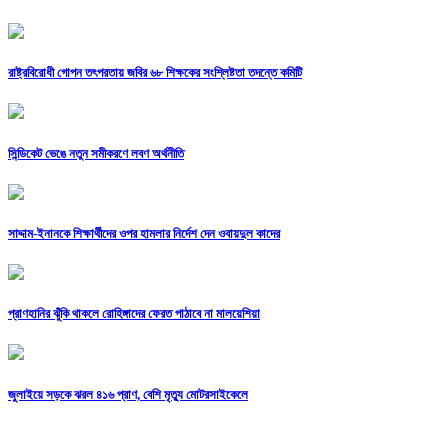
রাষ্ট্রবিরোধী গোপন তৎপরতায় জবির ৬৮ শিক্ষকের সংশ্লিষ্টতা তদন্তে কমিটি
সিন্ডিকেট ভেঙে নতুন সমীকরণে লবণ অর্থনীতি
সাদ্দাম-ইনানকে শিক্ষার্থীদের ওপর হামলার নির্দেশ দেন ওবায়দুল কাদের
প্রাণহানির ঝুঁকি থাকলে রোহিঙ্গাদের ফেরত পাঠাবে না মালয়েশিয়া
জুলাইয়ে সড়কে ঝরল ৪১৬ প্রাণ, বেশি মৃত্যু মোটরসাইকেলে