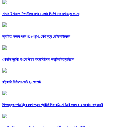
সাদ্দাম-ইনানকে শিক্ষার্থীদের ওপর হামলার নির্দেশ দেন ওবায়দুল কাদের
জুলাইয়ে সড়কে ঝরল ৪১৬ প্রাণ, বেশি মৃত্যু মোটরসাইকেলে
পোলট্রি মুরগির মাংসে মিলল মাত্রাতিরিক্ত অ্যান্টিমাইক্রোবিয়াল
রাষ্ট্রপতি নির্বাচনে ভোট ২০ আগস্ট
শিকলমুক্ত গণতান্ত্রিক দেশ গড়তে প্রাতিষ্ঠানিক কাঠামো তৈরি করতে চায় সরকার: তথ্যমন্ত্রী