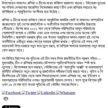
টানাপোড়েন থাকলেও রাশিয়া ও চীনের মধ্যে ঘনিষ্ঠতা ক্রমাগত বাড়ছে। ইউক্রেন যুদ্ধের
পর পশ্চিমা দেশগুলোর আরোপিত নিষেধাজ্ঞার কারণে চীন এখন রাশিয়ার সবচেয়ে বড়
বাণিজ্যিক ও প্রযুক্তিগত অংশীদার হয়ে উঠেছে।
রাশিয়া ও চীনের মধ্যে বর্তমানে কোনো আনুষ্ঠানিক সামরিক জোট না থাকলেও সাম্প্রতিক
বছরগুলোতে দুই দেশের রাজনৈতিক ও অর্থনৈতিক সহযোগিতা অভাবনীয় উচ্চতায়
পৌঁছেছে। বিশেষ করে ২০২২ সাল থেকে বৈশ্বিক পরিস্থিতির আমূল পরিবর্তনের
প্রেক্ষাপটে মস্কো ও বেইজিং এখন একে অপরের ওপর আগের চেয়ে অনেক বেশি
নির্ভরশীল। জ্বালানি সরবরাহ বৃদ্ধি এবং উন্নত প্রযুক্তির আদান-প্রদান দুই দেশের
অর্থনীতিকে একীভূত করার ক্ষেত্রে সহায়ক ভূমিকা রাখছে। পুতিনের এই সফর সেই
বন্ধনকেই বিশ্ব দরবারে নতুন করে তুলে ধরবে, যা বৈশ্বিক ক্ষমতার ভারসাম্যে নতুন মাত্রা
যোগ করতে পারে।
সব মিলিয়ে ট্রাম্পের পর পুতিনের এই চীন সফর বিশ্ব রাজনীতির তিন প্রধান শক্তি—
যুক্তরাষ্ট্র, চীন ও রাশিয়ার মধ্যকার কৌশলগত প্রতিযোগিতাকে আরও স্পষ্ট করে
তুলেছে। বিশ্লেষকরা মনে করছেন, বেইজিংয়ের এই ‘ব্যালেন্সিং অ্যাক্ট’ বা ভারসাম্যপূর্ণ
কূটনীতি ভবিষ্যতে নতুন কোনো ভূ-রাজনৈতিক সমীকরণ তৈরি করতে পারে। পুতিন ও শি
জিনপিংয়ের এই বৈঠক থেকে আসা সিদ্ধান্তগুলো কেবল এশিয়ায় নয়, বরং ইউরোপ ও
মধ্যপ্রাচ্যের পরিস্থিতির ওপরও সুদূরপ্রসারী প্রভাব ফেলবে। ফলে পুরো বিশ্বের দৃষ্টি
এখন ১৯ মে শুরু হতে যাওয়া পুতিনের এই বেইজিং সফরের দিকে।