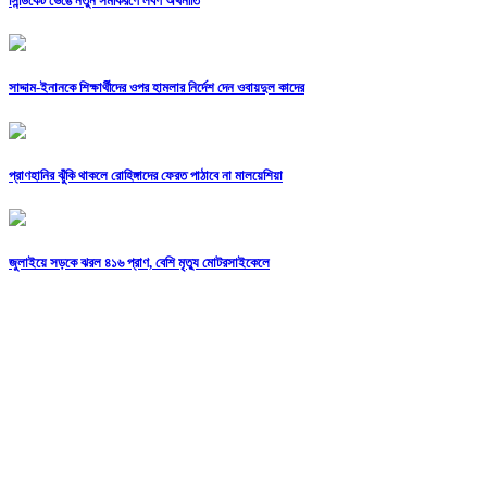
সিন্ডিকেট ভেঙে নতুন সমীকরণে লবণ অর্থনীতি
সাদ্দাম-ইনানকে শিক্ষার্থীদের ওপর হামলার নির্দেশ দেন ওবায়দুল কাদের
প্রাণহানির ঝুঁকি থাকলে রোহিঙ্গাদের ফেরত পাঠাবে না মালয়েশিয়া
জুলাইয়ে সড়কে ঝরল ৪১৬ প্রাণ, বেশি মৃত্যু মোটরসাইকেলে