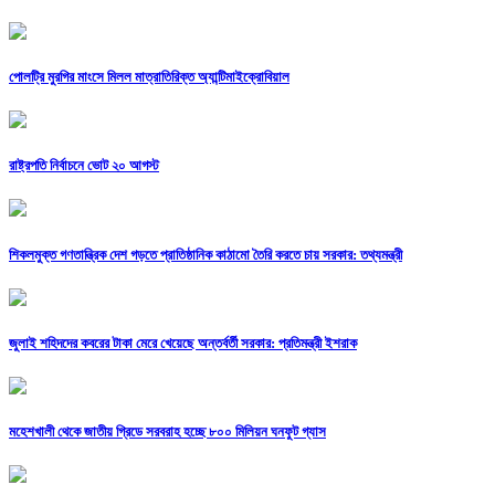
পোলট্রি মুরগির মাংসে মিলল মাত্রাতিরিক্ত অ্যান্টিমাইক্রোবিয়াল
রাষ্ট্রপতি নির্বাচনে ভোট ২০ আগস্ট
শিকলমুক্ত গণতান্ত্রিক দেশ গড়তে প্রাতিষ্ঠানিক কাঠামো তৈরি করতে চায় সরকার: তথ্যমন্ত্রী
জুলাই শহিদদের কবরের টাকা মেরে খেয়েছে অন্তর্বর্তী সরকার: প্রতিমন্ত্রী ইশরাক
মহেশখালী থেকে জাতীয় গ্রিডে সরবরাহ হচ্ছে ৮০০ মিলিয়ন ঘনফুট গ্যাস