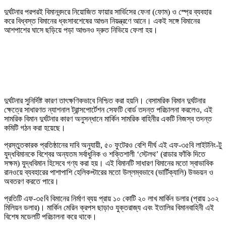
দুর্ঘটনার পরপরই বিমানবন্দরে নিয়োজিত ফায়ার সার্ভিসের ফেনা (ফোম) ও স্প্রে ব্যবহার
করে বিধ্বস্ত বিমানের ধ্বংসাবশেষের আগুন নিয়ন্ত্রণে আনে। একই সঙ্গে বিমানের
আশপাশের ঘাসে ছড়িয়ে পড়া আগুনও দ্রুত নিভিয়ে ফেলা হয়।
দুর্ঘটনার সুনির্দিষ্ট কারণ তাৎক্ষণিকভাবে নিশ্চিত করা হয়নি। বেসামরিক বিমান দুর্ঘটনার
ক্ষেত্রে সাধারণত ন্যাশনাল ট্রান্সপোর্টেশন সেফটি বোর্ড তদন্ত পরিচালনা করলেও, এই
সামরিক বিমান দুর্ঘটনার কারণ অনুসন্ধানে মার্কিন সামরিক বাহিনীর একটি নিজস্ব তদন্ত
কমিটি গঠন করা হয়েছে।
প্রস্তুতকারক প্রতিষ্ঠানের দাবি অনুযায়ী, ৫০ ফুটেরও বেশি দীর্ঘ এই এফ-৩৫বি লাইটনিং-টু
যুদ্ধবিমানকে বিশ্বের অন্যতম সর্বাধুনিক ও শক্তিশালী ‘স্টেলথ’ (রাডার ফাঁকি দিতে
সক্ষম) যুদ্ধবিমান হিসেবে গণ্য করা হয়। এই বিমানটি সাধারণ বিমানের মতো স্বাভাবিক
রানওয়ে ব্যবহারের পাশাপাশি হেলিকপ্টারের মতো উল্লম্বভাবে (ভার্টিক্যালি) উড্ডয়ন ও
অবতরণ করতে পারে।
প্রতিটি এফ-৩৫বি বিমানের নির্মাণ ব্যয় প্রায় ১০ কোটি ২০ লাখ মার্কিন ডলার (প্রায় ১০২
মিলিয়ন ডলার)। মার্কিন মেরিন ক্রপস ছাড়াও যুক্তরাজ্য এবং ইতালির বিমানবাহিনী এই
বিশেষ মডেলটি পরিচালনা করে থাকে।