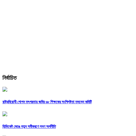
নির্বাচিত
রাষ্ট্রবিরোধী গোপন তৎপরতায় জবির ৬৮ শিক্ষকের সংশ্লিষ্টতা তদন্তে কমিটি
সিন্ডিকেট ভেঙে নতুন সমীকরণে লবণ অর্থনীতি