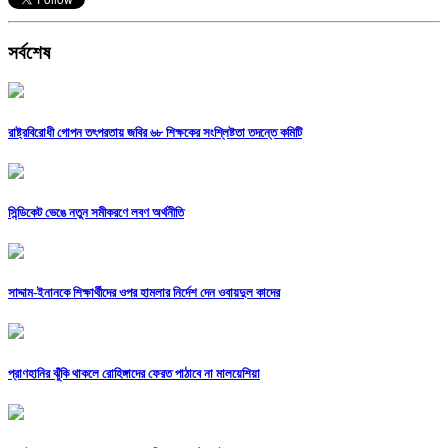
সর্বশেষ
রাষ্ট্রবিরোধী গোপন তৎপরতায় জবির ৬৮ শিক্ষকের সংশ্লিষ্টতা তদন্তে কমিটি
সিন্ডিকেট ভেঙে নতুন সমীকরণে লবণ অর্থনীতি
সাদ্দাম-ইনানকে শিক্ষার্থীদের ওপর হামলার নির্দেশ দেন ওবায়দুল কাদের
প্রাণহানির ঝুঁকি থাকলে রোহিঙ্গাদের ফেরত পাঠাবে না মালয়েশিয়া